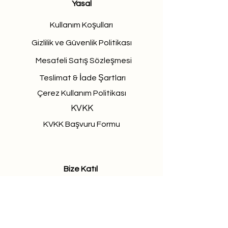
Yasal
Kullanım Koşulları
Gizlilik ve Güvenlik Politikası
Mesafeli Satış Sözleşmesi
Teslimat & İade Şartları
Çerez Kullanım Politikası
KVKK
KVKK Başvuru Formu
Bize Katıl
Buscamos personas talentosas y
apasionadas para unirse a nuestro
equipo.