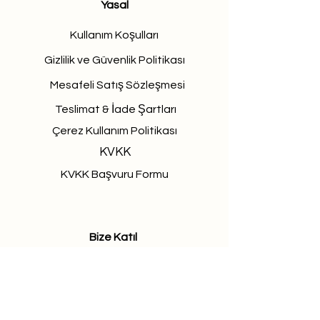
Yasal
Kullanım Koşulları
Gizlilik ve Güvenlik Politikası
Mesafeli Satış Sözleşmesi
Teslimat & İade Şartları
Çerez Kullanım Politikası
KVKK
KVKK Başvuru Formu
Bize Katıl
Buscamos personas talentosas y
apasionadas para unirse a nuestro
equipo.