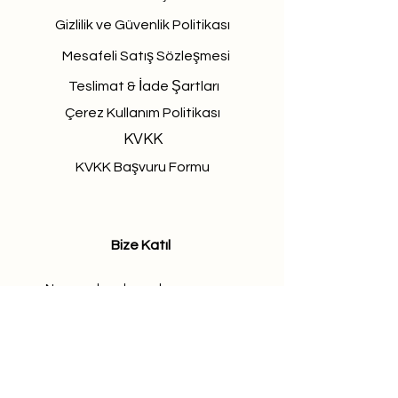
Gizlilik ve Güvenlik Politikası
Mesafeli Satış Sözleşmesi
Teslimat & İade Şartları
Çerez Kullanım Politikası
KVKK
KVKK Başvuru Formu
Bize Katıl
Nous recherchons des personnes
talentueuses et passionnées pour
rejoindre notre équipe.
Rejoignez l'équipe Allié