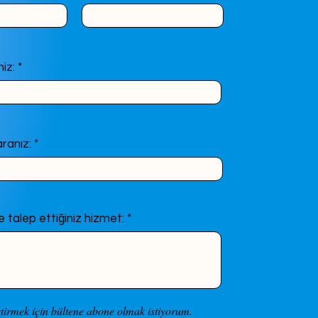
iz:
ranız:
 talep ettiğiniz hizmet:
iştirmek için bültene abone olmak istiyorum.