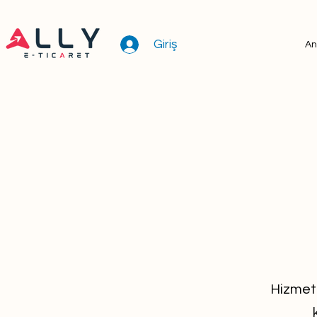
Giriş
An
Hizmetl