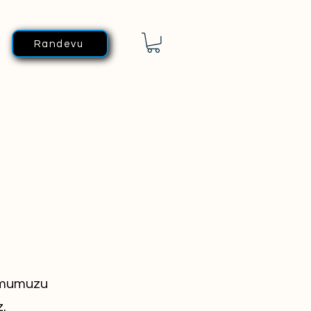
Randevu
i
ormumuzu
.