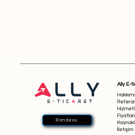
Ally E-t
Hakkım
Referan
Hizmetl
Fiyatla
Randevu
Kaynakl
İletişim