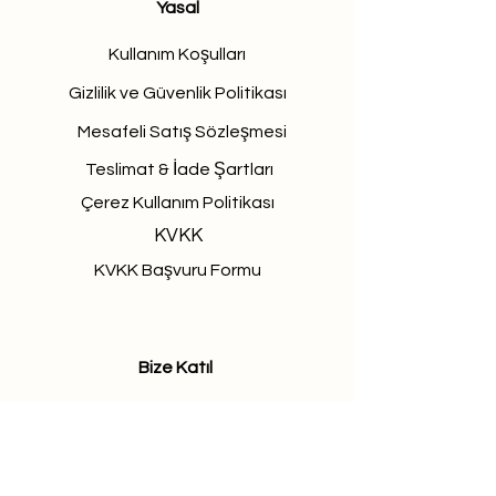
Yasal
Kullanım Koşulları
Gizlilik ve Güvenlik Politikası
Mesafeli Satış Sözleşmesi
Teslimat & İade Şartları
Çerez Kullanım Politikası
KVKK
KVKK Başvuru Formu
Bize Katıl
Procuramos pessoas talentosas e
apaixonadas para se juntarem à
nossa equipe.