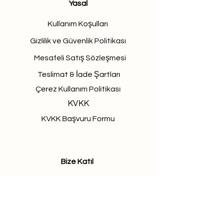
Yasal
Kullanım Koşulları
Gizlilik ve Güvenlik Politikası
Mesafeli Satış Sözleşmesi
Teslimat & İade Şartları
Çerez Kullanım Politikası
KVKK
KVKK Başvuru Formu
Bize Katıl
Procuramos pessoas talentosas e
apaixonadas para se juntarem à
nossa equipe.